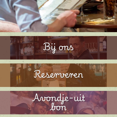
Bij ons
Reserveren
Avondje-uit
bon