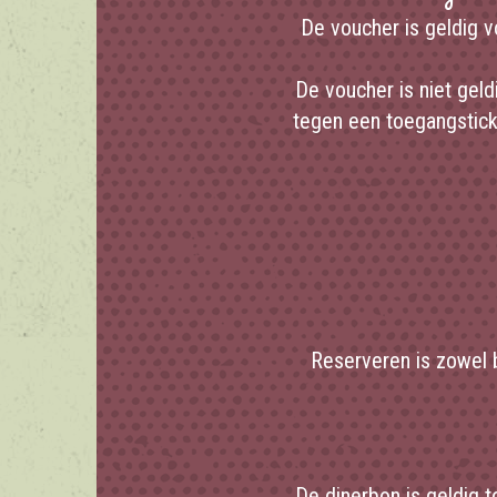
De voucher is geldig vo
De voucher is niet gel
tegen een toegangstick
Reserveren is zowel b
De dinerbon is geldig t