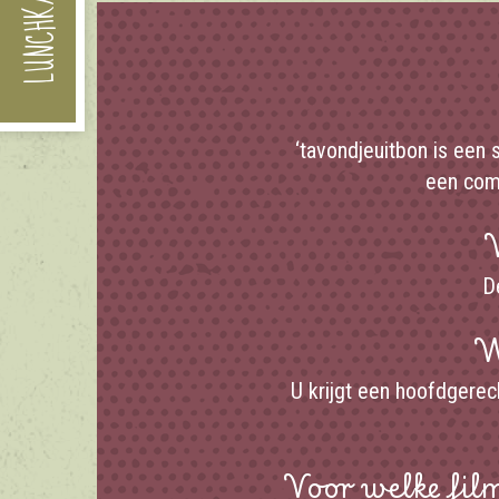
LUNCHKAART
‘tavondjeuitbon is ee
een comb
W
D
W
U krijgt een hoofdgerech
Voor welke film