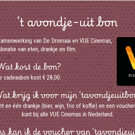
‘t avondje-uit bon
n samenwerking van De Dromaai en VUE Cinemas,
inatie van eten, drankje en film.
at kost de bon?
e cadeaubon kost € 28,00.
at krijg ik voor mijn ‘tavondjeuitbo
t en één drankje (bier, wijn, fris of koffie) en een vouch
kunt bij alle VUE Cinemas in Nederland.
s kan ik de voucher van ‘tavondjeu