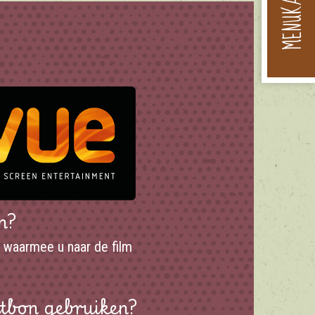
MENUKAART
n?
er waarmee u naar de film
itbon gebruiken?