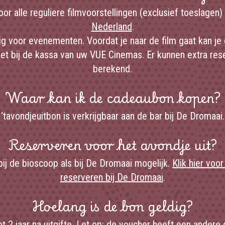
or alle reguliere filmvoorstellingen (exclusief toeslagen)
Nederland
.
dig voor evenementen. Voordat je naar de film gaat kan j
et bij de kassa van uw VUE Cinemas. Er kunnen extra re
berekend.
Waar kan ik de cadeaubon kopen?
‘tavondjeuitbon is verkrijgbaar aan de bar bij De Dromaai.
Reserveren voor het avondje uit?
ij de bioscoop als bij De Dromaai mogelijk.
Klik hier voo
reserveren bij De Dromaai
.
Hoelang is de bon geldig?
ot 2 jaar na uitgifte. Let op: de voucher heeft een ander